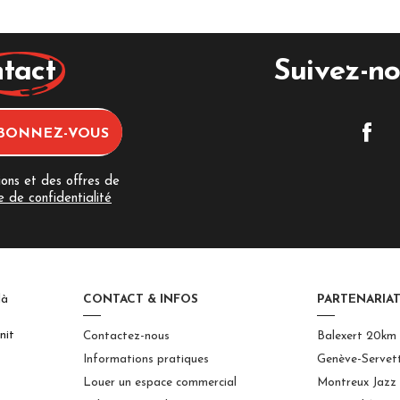
tact
Suivez-no
ions et des offres de
e de confidentialité
là
CONTACT & INFOS
PARTENARIAT
nit
Contactez-nous
Balexert 20km
Informations pratiques
Genève-Servet
Louer un espace commercial
Montreux Jazz 