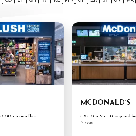
CD
EF
GH
IJ
KL
MN
OP
QR
ST
UV
WX
MCDONALD’S
0:00 aujourd'hui
08:00 à 23:00 aujourd'hu
Niveau 1