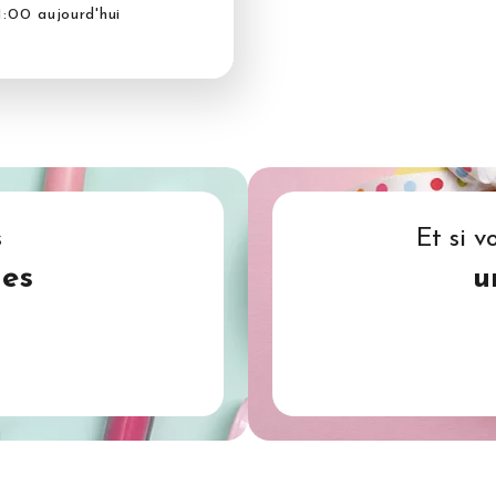
1:00 aujourd'hui
s
Et si v
ues
u