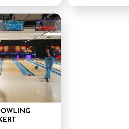
BOWLING
XERT