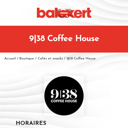
9|38 Coffee House
Accueil
/
Boutique
/
Cafés et snacks
/
9|38 Coffee House
HORAIRES