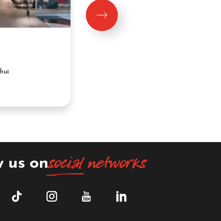
OCHSNER SPORT
09:30 à 19:30 aujourd'hui
Niveau 1
hui
social
networks
w us on