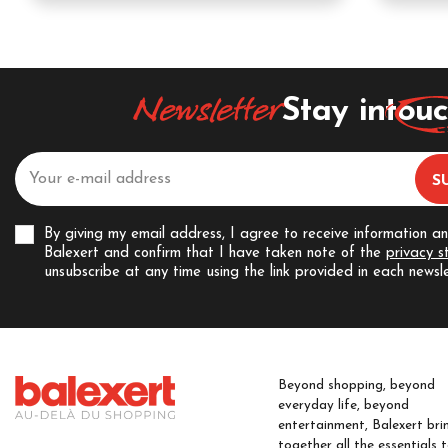
Newsletter
Stay in
tou
By giving my email address, I agree to receive information a
Balexert and confirm that I have taken note of the
privacy 
unsubscribe at any time using the link provided in each newsle
Beyond shopping, beyond
everyday life, beyond
entertainment, Balexert bri
together all the essentials 