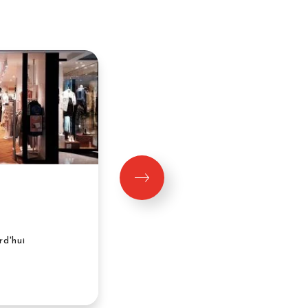
SNIPES
rd'hui
22:09 à 22:09 aujourd'hui
Niveau 0