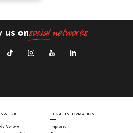
social
networks
w us on
S & CSR
LEGAL INFORMATION
 de Genève
Impressum