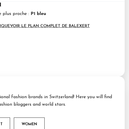
N
e plus proche :
P1 bleu
IQUE
VOIR LE PLAN COMPLET DE BALEXERT
ional fashion brands in Switzerland! Here you will find
fashion bloggers and world stars.
RT
WOMEN