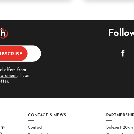
ch
Follo
nd offers from
statement
. I can
tter.
CONTACT & NEWS
PARTNERSHIP
ngs
Contact
Balexert 20km
to