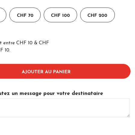
CHF 70
CHF 100
CHF 200
nt entre CHF
10
& CHF
F 10.
AJOUTER AU PANIER
joutez un message pour votre destinataire