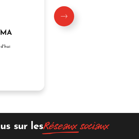
ÉMA
MCDONALD’S
d'hui
08:00 à 23:00 aujourd'hui
Niveau 1
Réseaux
sociaux
us sur les