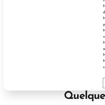
c
N
d
N
p
N
r
N
a
N
N
c
Quelque