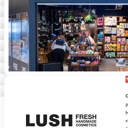
C
P
N
s